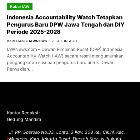
Kabar IAW
Indonesia Accountability Watch Tetapkan
Pengurus Baru DPW Jawa Tengah dan DIY
Periode 2025-2028
BY
REDAKSI IAWNEWS
2 TAHUN AGO
IAWNews.com – Dewan Pimpinan Pusat (DPP) Indonesia
Accountability Watch (IAW) secara resmi mengumumkan
pengangkatan susunan pengurus baru untuk Dewan
Perwakilan…
GET IN TOUCH
Kantor Redaksi :
Gedung Mandira
Jl. RP. Soeroso No.33, Lantai 3 Kav. 308 Kel. Cikini, Kec.
Menteng, Kota Jakarta Pusat, Daerah Khusus Ibukota