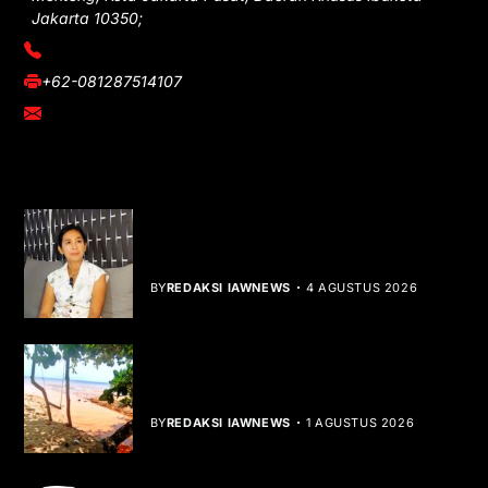
Jakarta 10350;
(021) 3908026
+62-081287514107
adm@iawnews.com
YOU MIGHT LIKE
Rocha Gibson Debut Lewat Single
Dibalik Tawaku Bergenre Slow Rock
BY
REDAKSI IAWNEWS
4 AGUSTUS 2026
Teluk Mata Ikan Keruh, Nelayan Soroti
Dampak Cut and Fill
BY
REDAKSI IAWNEWS
1 AGUSTUS 2026