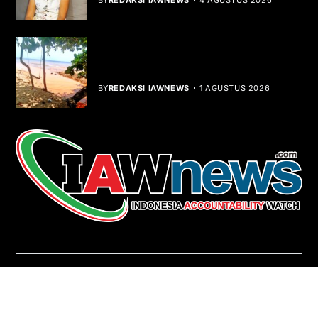
BY
REDAKSI IAWNEWS
4 AGUSTUS 2026
Teluk Mata Ikan Keruh, Nelayan Soroti
Dampak Cut and Fill
BY
REDAKSI IAWNEWS
1 AGUSTUS 2026
REDAKSI
About Us
Contact
Pedoman Media Siber
Copyright © iawnews.com 2026
- Powered by
Magze
.