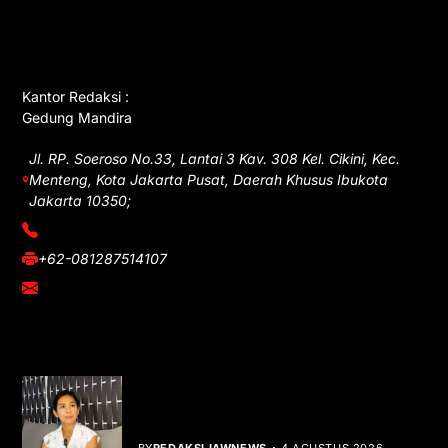
GET IN TOUCH
Kantor Redaksi :
Gedung Mandira
Jl. RP. Soeroso No.33, Lantai 3 Kav. 308 Kel. Cikini, Kec.
Menteng, Kota Jakarta Pusat, Daerah Khusus Ibukota
Jakarta 10350;
(021) 3908026
+62-081287514107
adm@iawnews.com
YOU MIGHT LIKE
Rocha Gibson Debut Lewat Single
Dibalik Tawaku Bergenre Slow Rock