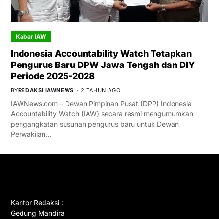
Kabar IAW
Indonesia Accountability Watch Tetapkan
Pengurus Baru DPW Jawa Tengah dan DIY
Periode 2025-2028
BY
REDAKSI IAWNEWS
2 TAHUN AGO
IAWNews.com – Dewan Pimpinan Pusat (DPP) Indonesia
Accountability Watch (IAW) secara resmi mengumumkan
pengangkatan susunan pengurus baru untuk Dewan
Perwakilan…
GET IN TOUCH
Kantor Redaksi :
Gedung Mandira