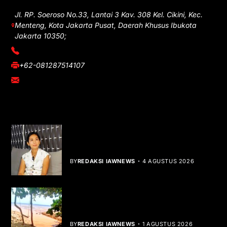
Jl. RP. Soeroso No.33, Lantai 3 Kav. 308 Kel. Cikini, Kec.
Menteng, Kota Jakarta Pusat, Daerah Khusus Ibukota
Jakarta 10350;
(021) 3908026
+62-081287514107
adm@iawnews.com
YOU MIGHT LIKE
Rocha Gibson Debut Lewat Single
Dibalik Tawaku Bergenre Slow Rock
BY
REDAKSI IAWNEWS
4 AGUSTUS 2026
Teluk Mata Ikan Keruh, Nelayan Soroti
Dampak Cut and Fill
BY
REDAKSI IAWNEWS
1 AGUSTUS 2026