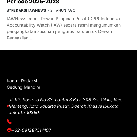
Periode 2025-2028
BY
REDAKSI IAWNEWS
2 TAHUN AGO
IAWNews.com – Dewan Pimpinan Pusat (DPP) Indonesia
Accountability Watch (IAW) secara resmi mengumumkan
pengangkatan susunan pengurus baru untuk Dewan
Perwakilan…
GET IN TOUCH
Kantor Redaksi :
Gedung Mandira
Jl. RP. Soeroso No.33, Lantai 3 Kav. 308 Kel. Cikini, Kec.
Menteng, Kota Jakarta Pusat, Daerah Khusus Ibukota
Jakarta 10350;
(021) 3908026
+62-081287514107