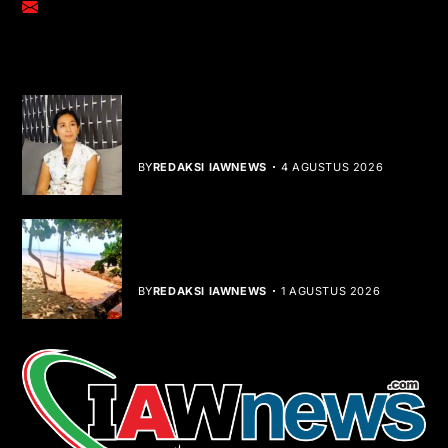
adm@iawnews.com
YOU MIGHT LIKE
Rocha Gibson Debut Lewat Single
Dibalik Tawaku Bergenre Slow Rock
BY
REDAKSI IAWNEWS
4 AGUSTUS 2026
Teluk Mata Ikan Keruh, Nelayan Soroti
Dampak Cut and Fill
BY
REDAKSI IAWNEWS
1 AGUSTUS 2026